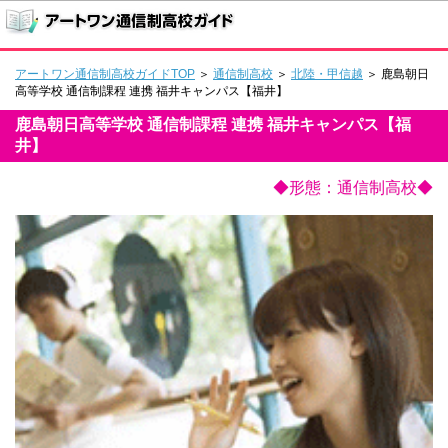
アートワン通信制高校ガイドTOP
＞
通信制高校
＞
北陸・甲信越
＞ 鹿島朝日
高等学校 通信制課程 連携 福井キャンパス【福井】
鹿島朝日高等学校 通信制課程 連携 福井キャンパス【福
井】
◆形態：通信制高校◆